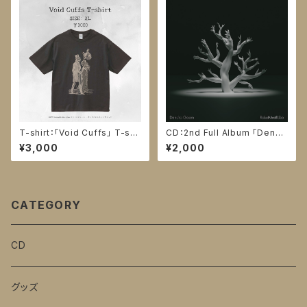
T-shirt：「Void Cuffs」 T-shi
CD：2nd Full Album 「Dendr
rt
o Goom」
¥3,000
¥2,000
CATEGORY
CD
グッズ