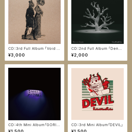
CD：3rd Full Album 「Void C
CD：2nd Full Album 「Dendr
uffs」
o Goom」
¥3,000
¥2,000
CD：4th Mini Album「GORIL
CD：3rd Mini Album「DEVIL」
LA」
¥1,500
¥1,500