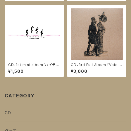
CD：1st mini album「ハイテン
CD：3rd Full Album 「Void C
ションになりきれない」
uffs」
¥1,500
¥3,000
CATEGORY
CD
グッズ