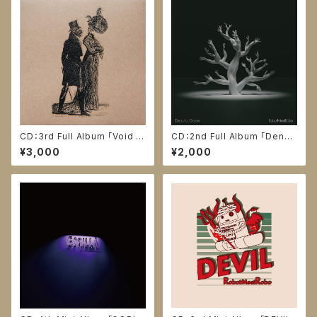
CD：3rd Full Album 「Void C
CD：2nd Full Album 「Dendr
uffs」
o Goom」
¥3,000
¥2,000