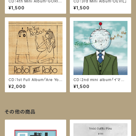
CD：4th Mini Album「GORIL
CD：3rd Mini Album「DEVIL」
LA」
¥1,500
¥1,500
CD：1st Full Album「Are You
CD：2nd mini album「イマジ
ROBO ?」
ネーション」
¥2,000
¥1,500
その他の商品