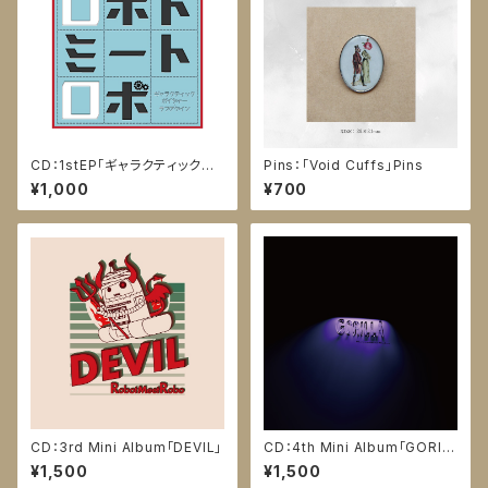
CD：1stEP「ギャラクティックボ
Pins：「Void Cuffs」Pins
イジャー・ラブアゲイン」
¥1,000
¥700
CD：3rd Mini Album「DEVIL」
CD：4th Mini Album「GORIL
LA」
¥1,500
¥1,500