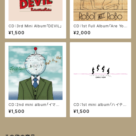
CD：3rd Mini Album「DEVIL」
CD：1st Full Album「Are You
ROBO ?」
¥1,500
¥2,000
CD：2nd mini album「イマジ
CD：1st mini album「ハイテン
ネーション」
ションになりきれない」
¥1,500
¥1,500