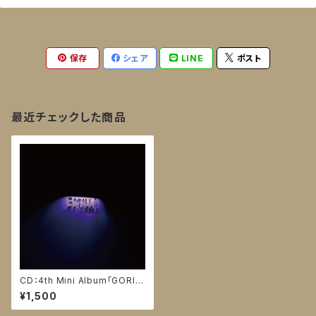
保存
シェア
LINE
ポスト
最近チェックした商品
CD：4th Mini Album「GORIL
LA」
¥1,500