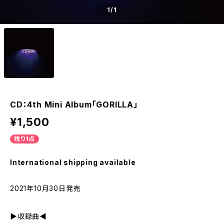
1
/1
CD：4th Mini Album「GORILLA」
¥1,500
残り1点
International shipping available
2021年10月30日発売
▶収録曲◀