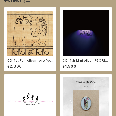
その他の商品
CD：1st Full Album「Are You
CD：4th Mini Album「GORIL
ROBO ?」
LA」
¥2,000
¥1,500