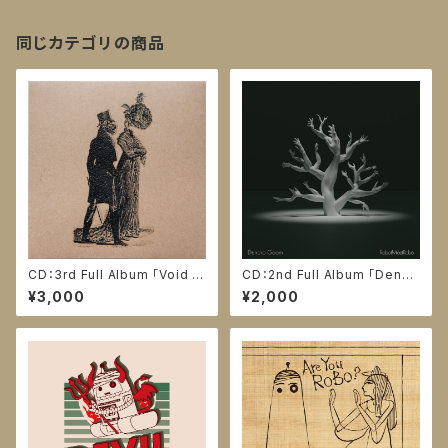
同じカテゴリの商品
CD：3rd Full Album 「Void C
CD：2nd Full Album 「Dendr
uffs」
o Goom」
¥3,000
¥2,000