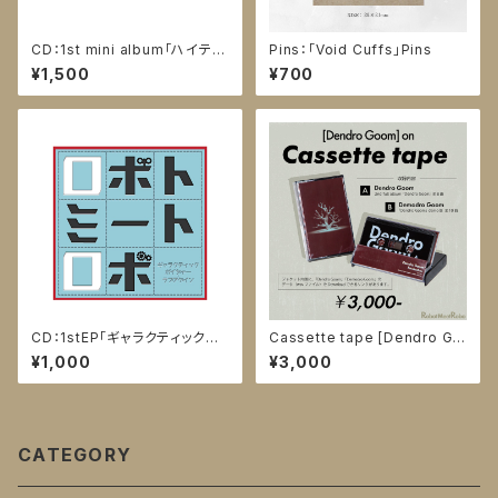
CD：1st mini album「ハイテン
Pins：「Void Cuffs」Pins
ションになりきれない」
¥1,500
¥700
CD：1stEP「ギャラクティックボ
Cassette tape [Dendro Go
イジャー・ラブアゲイン」
om]
¥1,000
¥3,000
CATEGORY